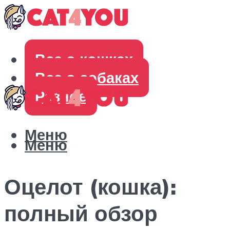
Все о кошках
Все о собаках
Разное
Меню
Меню
Оцелот (кошка):
полный обзор