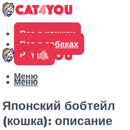
Все о кошках
Все о собаках
Разное
Меню
Меню
Японский бобтейл
(кошка): описание