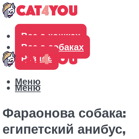
Все о кошках
Все о собаках
Разное
Меню
Меню
Фараонова собака:
египетский анибус,