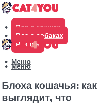
Все о кошках
Все о собаках
Разное
Меню
Меню
Блоха кошачья: как
выглядит, что