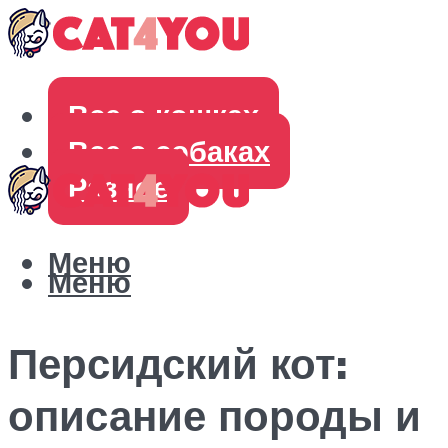
Все о кошках
Все о собаках
Разное
Меню
Меню
Персидский кот:
описание породы и