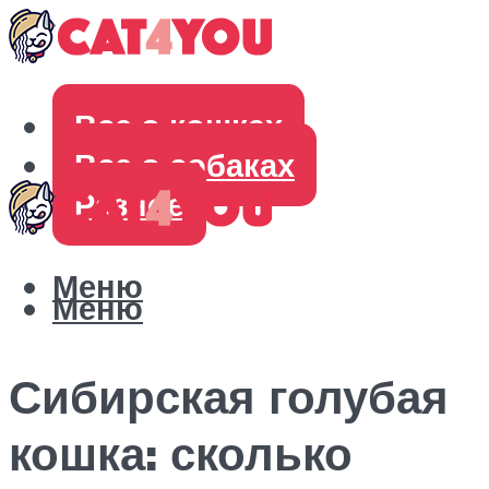
Все о кошках
Все о собаках
Разное
Меню
Меню
Сибирская голубая
кошка: сколько