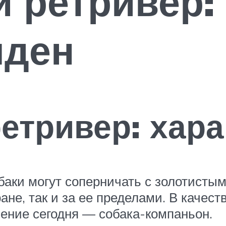
 ретривер:
лден
етривер: хара
баки могут соперничать с золотисты
ане, так и за ее пределами. В качест
чение сегодня — собака-компаньон.