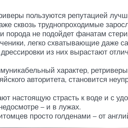
триверы пользуются репутацией лучш
аже сквозь труднопроходимые заросл
и порода не подойдет фанатам стери
ученики, легко схватывающие даже 
дрессировки из них вырастают отли
муникабельный характер, ретриверы
яйского авторитета, становится неу
ют настоящую страсть к воде и с уд
едосмотре – и в лужах.
томцев просто голденами – от английс