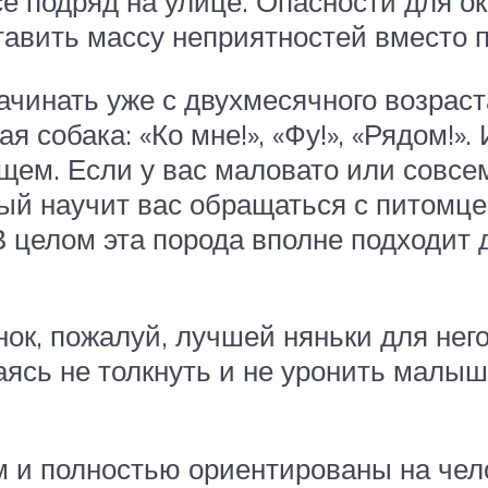
 подряд на улице. Опасности для о
оставить массу неприятностей вместо
ачинать уже с двухмесячного возрас
 собака: «Ко мне!», «Фу!», «Рядом!»
щем. Если у вас маловато или совсем
рый научит вас обращаться с питомц
В целом эта порода вполне подходит
нок, пожалуй, лучшей няньки для него
раясь не толкнуть и не уронить малыш
 и полностью ориентированы на чело