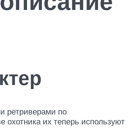
 описание
ктер
ми ретриверами по
ве охотника их теперь используют