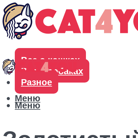
Все о кошках
Все о собаках
Разное
Меню
Меню