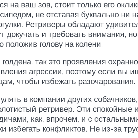
ся на ваш зов, стоит только его окли
осипедом, не отставая буквально ни н
огулки. Ретриверы обладают удивит
ут докучать и требовать внимания, но
о положив голову на колени.
 голдена, так это проявления охранно
вления агрессии, поэтому если вы ищ
дам, чтобы избежать разочарования.
гулять в компании других собачников,
 золотистый ретривер. Эти спокойные
ичами, как, впрочем, и с остальным
и избегать конфликтов. Не из-за тру