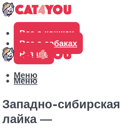
Все о кошках
Все о собаках
Разное
Меню
Меню
Западно-сибирская
лайка —