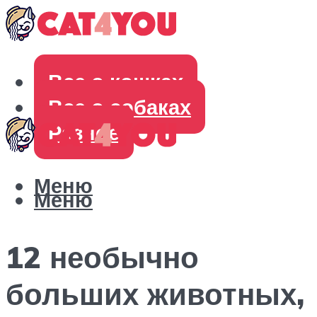
Все о кошках
Все о собаках
Разное
Меню
Меню
12 необычно
больших животных,