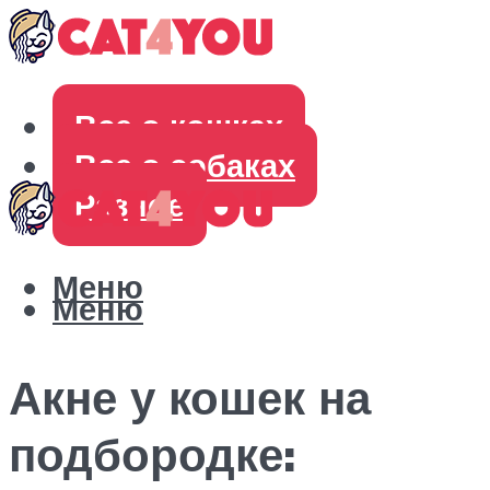
Все о кошках
Все о собаках
Разное
Меню
Меню
Акне у кошек на
подбородке: