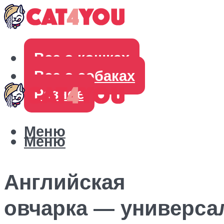
Все о кошках
Все о собаках
Разное
Меню
Меню
Английская
овчарка — универса