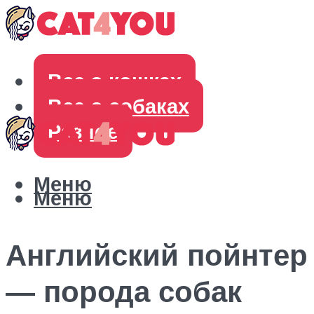
Все о кошках
Все о собаках
Разное
Меню
Меню
Английский пойнтер
— порода собак