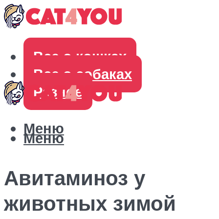
Все о кошках
Все о собаках
Разное
Меню
Меню
Авитаминоз у
животных зимой