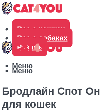
Все о кошках
Все о собаках
Разное
Меню
Меню
Бродлайн Спот Он
для кошек