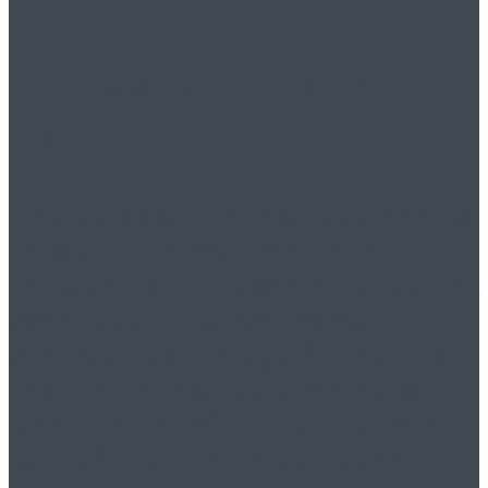
натуральные
ингредиенты для
здоровья
Почему важен натуральный состав
корма? Когда речь заходит о
питании наших пушистиков, мы, как
заботливые хозяева, хотим
выбрать лучшее. Сухой корм для
кошек с натуральным составом
CRAFTIA на сайте — это не просто
модный тренд, а необходимость...