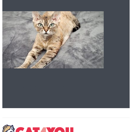
О породе кошек
девон-рекс