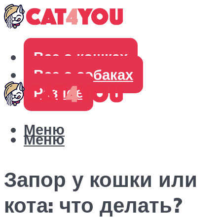
Все о кошках
Все о собаках
Разное
Меню
Меню
Запор у кошки или
кота: что делать?