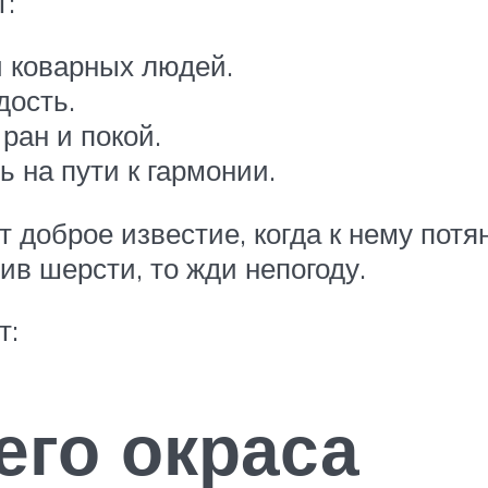
т:
и коварных людей.
дость.
ран и покой.
 на пути к гармонии.
 доброе известие, когда к нему потя
в шерсти, то жди непогоду.
т:
го окраса