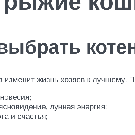
 рыжие кош
 выбрать коте
а изменит жизнь хозяев к лучшему. П
вновесия;
ясновидение, лунная энергия;
та и счастья;