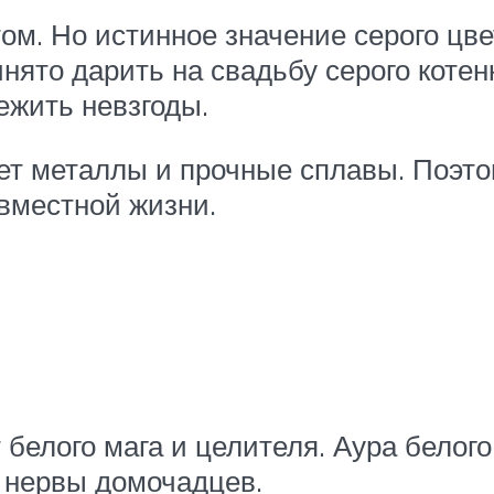
м. Но истинное значение серого цве
инято дарить на свадьбу серого котен
ежить невзгоды.
т металлы и прочные сплавы. Поэтом
овместной жизни.
белого мага и целителя. Аура белого
 нервы домочадцев.