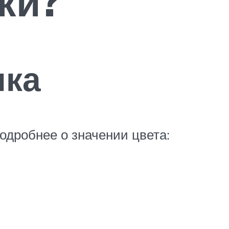
ки?
нка
одробнее о значении цвета: