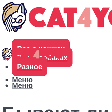
Все о кошках
Все о собаках
Разное
Меню
Меню