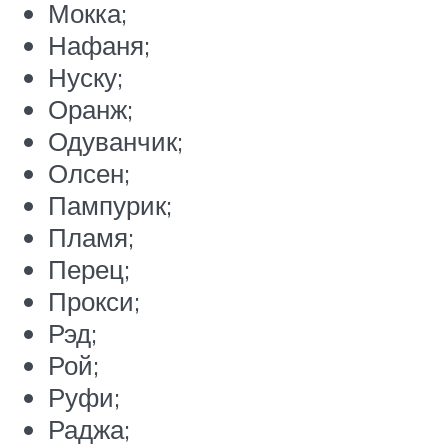
Мокка;
Нафаня;
Нуску;
Оранж;
Одуванчик;
Олсен;
Пампурик;
Пламя;
Перец;
Прокси;
Рэд;
Рой;
Руфи;
Раджа;