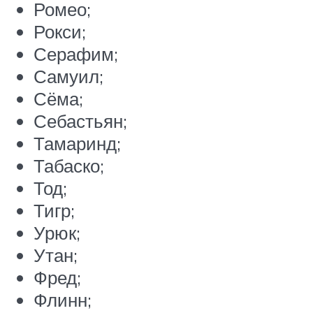
Ромео;
Рокси;
Серафим;
Самуил;
Сёма;
Себастьян;
Тамаринд;
Табаско;
Тод;
Тигр;
Урюк;
Утан;
Фред;
Флинн;