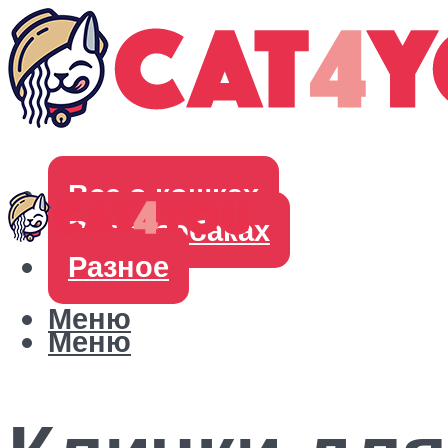
Все о кошках
Все о собаках
Разное
Меню
Меню