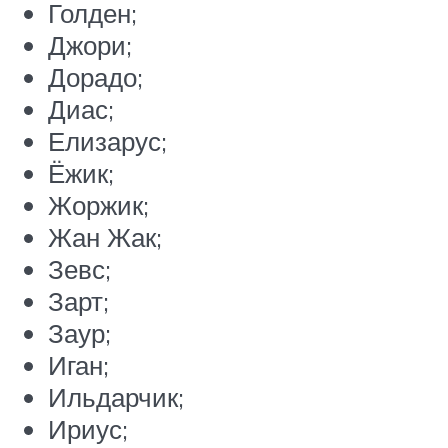
Голден;
Джори;
Дорадо;
Диас;
Елизарус;
Ёжик;
Жоржик;
Жан Жак;
Зевс;
Зарт;
Заур;
Иган;
Ильдарчик;
Ириус;