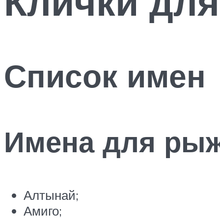
Клички для
Список имен
Имена для рыж
Алтынай;
Амиго;