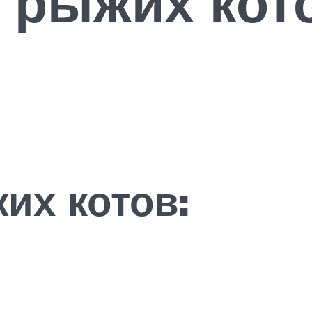
 рыжих кот
их котов: