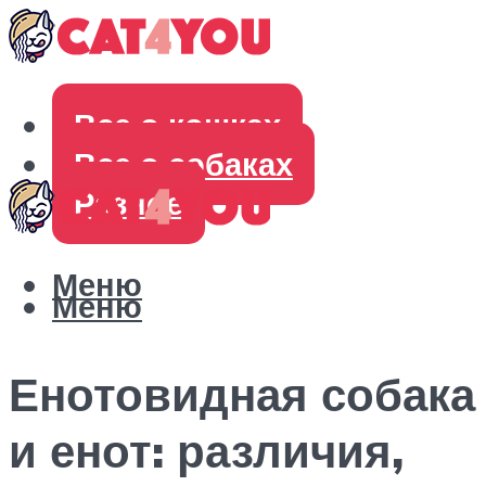
Все о кошках
Все о собаках
Разное
Меню
Меню
Енотовидная собака
и енот: различия,