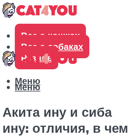
Все о кошках
Все о собаках
Разное
Меню
Меню
Акита ину и сиба
ину: отличия, в чем