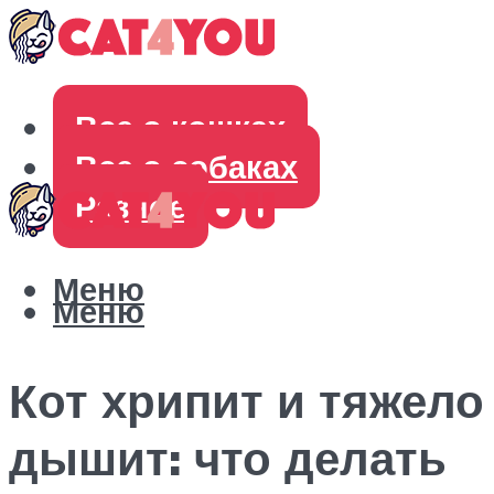
Все о кошках
Все о собаках
Разное
Меню
Меню
Кот хрипит и тяжело
дышит: что делать