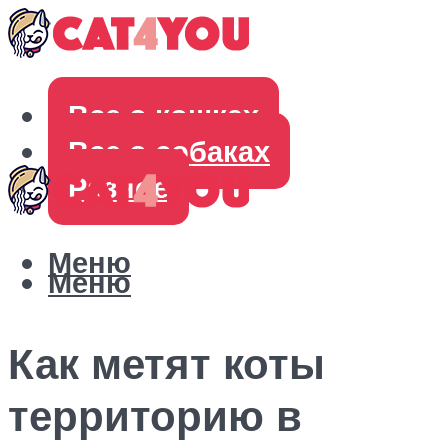
Все о кошках
Все о собаках
Разное
Меню
Меню
Как метят коты
территорию в