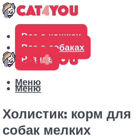
Все о кошках
Все о собаках
Разное
Меню
Меню
Холистик: корм для
собак мелких