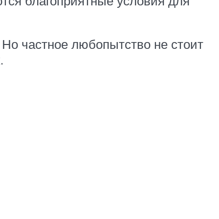
ются благоприятные условия для
 Но частное любопытство не стоит
.