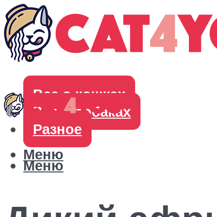
Все о кошках
Все о собаках
Разное
Меню
Меню