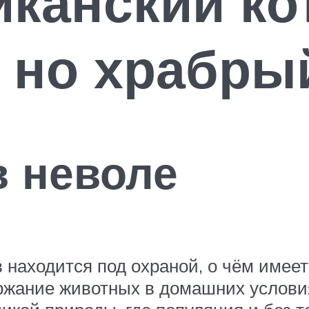
канский ко
 но храбры
в неволе
 находится под охраной, о чём имее
держание животных в домашних услови