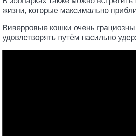
В зоопарках также можно встретить
жизни, которые максимально прибл
Виверровые кошки очень грациозны 
удовлетворять путём насильно уде