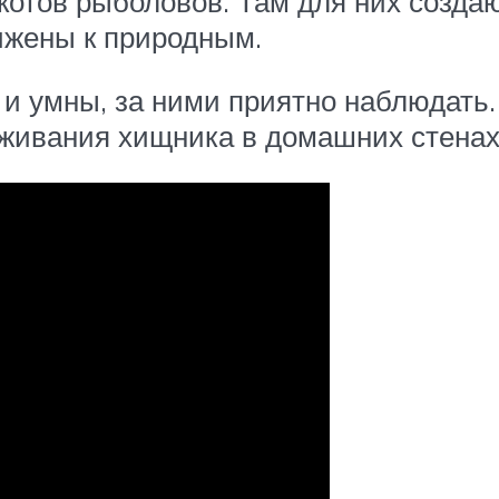
 котов рыболовов. Там для них созда
ижены к природным.
и умны, за ними приятно наблюдать.
рживания хищника в домашних стенах