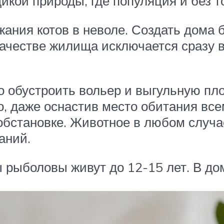
дикой природы, где популяция и без 
жания котов в неволе. Создать дома
качестве жилища исключается сразу в
о обустроить вольер и выгульную пло
, даже оснастив место обитания все
обстановке. Животное в любом случа
аний.
ы рыболовы живут до 12-15 лет. В 