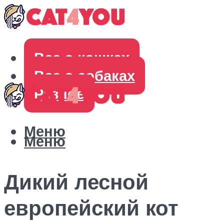
Все о кошках
Все о собаках
Разное
Меню
Меню
Дикий лесной
европейский кот