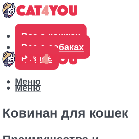
Все о кошках
Все о собаках
Разное
Меню
Меню
Ковинан для кошек