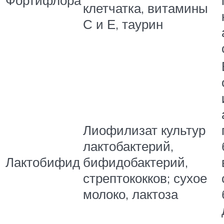
Фортифлора
клетчатка, витамины
С и Е, таурин
Лиофилизат культур
лактобактерий,
Лактобифид
бифидобактерий,
стрептококков; сухое
молоко, лактоза