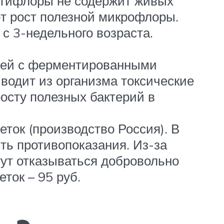
Фортифлоры не содержит живых
ют рост полезной микрофлоры.
с 3-недельного возраста.
убей с ферментированными
одит из организма токсические
осту полезных бактерий в
ток (производство Россия). В
ть противопоказания. Из-за
гут отказываться добровольно
ток – 95 руб.