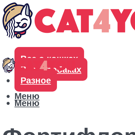
Все о кошках
Все о собаках
Разное
Меню
Меню