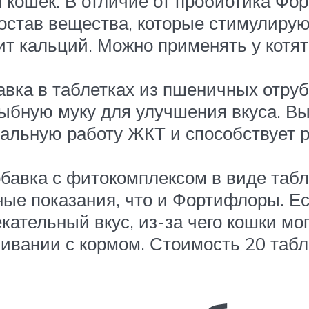
ля кошек. В отличие от пробиотика 
состав вещества, которые стимулиру
т кальций. Можно применять у котят 
бавка в таблетках из пшеничных отр
бную муку для улучшения вкуса. Выв
альную работу ЖКТ и способствует р
бавка с фитокомплексом в виде табле
ые показания, что и Фортифлоры. Ес
кательный вкус, из-за чего кошки мо
ивании с кормом. Стоимость 20 табле