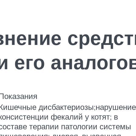
внение средст
 его аналого
Показания
Кишечные дисбактериозы;нарушение
консистенции фекалий у котят; в
составе терапии патологии системы