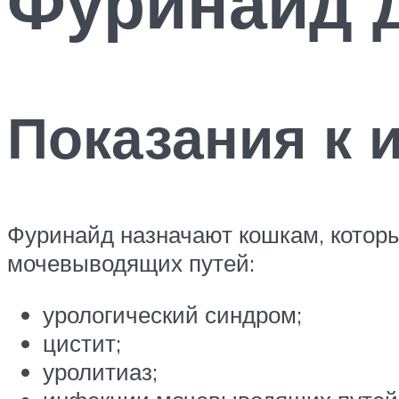
Фуринайд 
Показания к 
Фуринайд назначают кошкам, котор
мочевыводящих путей:
урологический синдром;
цистит;
уролитиаз;