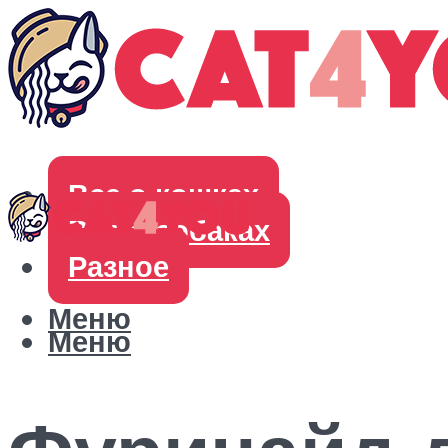
Все о кошках
Все о собаках
Разное
Меню
Меню