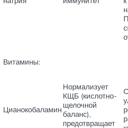
натрия
иммунитет
к
н
П
с
о
Витамины:
Нормализует
С
КЩБ (кислотно-
у
щелочной
Цианокобаламин
р
баланс),
р
предотвращает
к