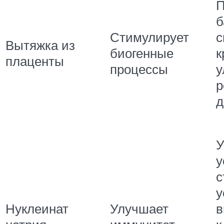
П
б
Стимулирует
с
Вытяжка из
биогенные
к
плаценты
процессы
у
р
д
У
у
с
у
Нуклеинат
Улучшает
в