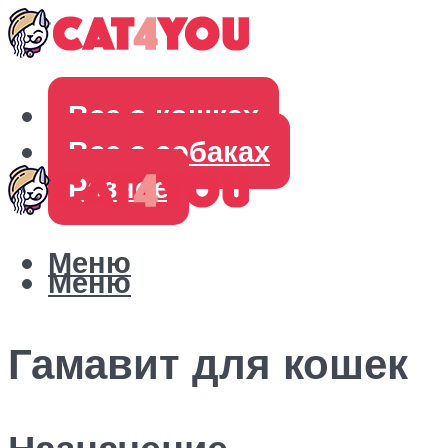
Все о кошках
Все о собаках
Разное
Меню
Меню
Гамавит для кошек