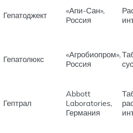
«Апи-Сан»,
Ра
Гепатоджект
Россия
ин
«Агробиопром»,
Та
Гепатолюкс
Россия
су
Abbott
Та
Гептрал
Laboratories,
ра
Германия
ин