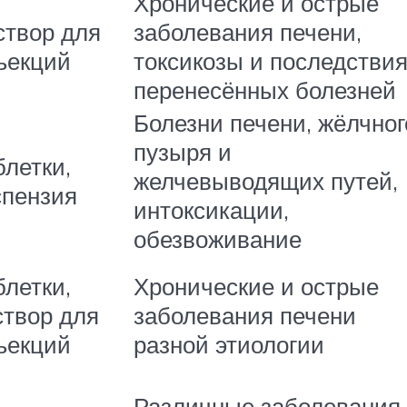
Хронические и острые
створ для
заболевания печени,
ъекций
токсикозы и последстви
перенесённых болезней
Болезни печени, жёлчног
пузыря и
блетки,
желчевыводящих путей,
спензия
интоксикации,
обезвоживание
блетки,
Хронические и острые
створ для
заболевания печени
ъекций
разной этиологии
Различные заболевания