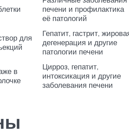
блетки
печени и профилактика
её патологий
Гепатит, гастрит, жирова
створ для
дегенерация и другие
ъекций
патологии печени
Цирроз, гепатит,
аже в
интоксикация и другие
олочке
заболевания печени
ны