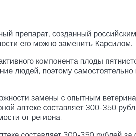
рный препарат, созданный российски
ости его можно заменить Карсилом.
 активного компонента плоды пятнист
ение людей, поэтому самостоятельно 
можности замены с опытным ветерина
арной аптеке составляет 300-350 руб
ости от региона.
аптеке составляет 300-350 рублей за