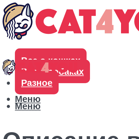
Все о кошках
Все о собаках
Разное
Меню
Меню