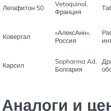
Vetoquinol,
Легафитон 50
Та
Франция
«АлексАнн»,
Ра
Ковертал
Россия
ин
Sopharma Ad,
Др
Карсил
Болгария
об
Аналоги и це