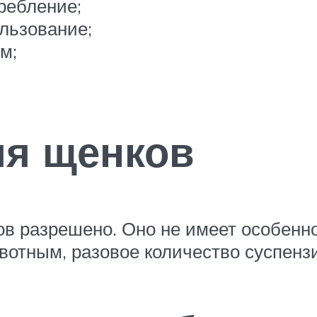
требление;
ользование;
ем;
ля щенков
в разрешено. Оно не имеет особенно
отным, разовое количество суспензи