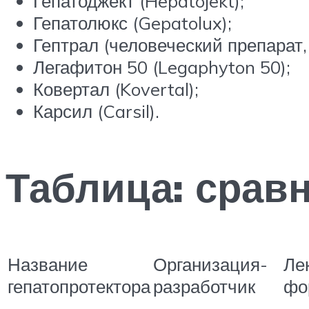
Гепатоджект (Hepatojekt);
Гепатолюкс (Gepatolux);
Гептрал (человеческий препарат,
Легафитон 50 (Legaphyton 50);
Ковертал (Kovertal);
Карсил (Carsil).
Таблица: срав
Название
Организация-
Ле
гепатопротектора
разработчик
фо