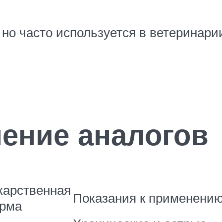
 но часто используется в ветеринарии
нение аналогов
карственная
Показания к применени
рма