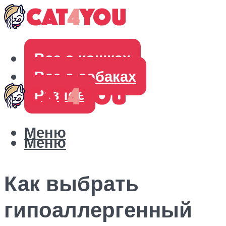
Все о кошках
Все о собаках
Разное
Меню
Меню
Как выбрать
гипоаллергенный