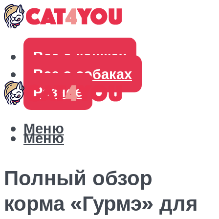
Все о кошках
Все о собаках
Разное
Меню
Меню
Полный обзор
корма «Гурмэ» для