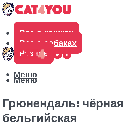
Все о кошках
Все о собаках
Разное
Меню
Меню
Грюнендаль: чёрная
бельгийская