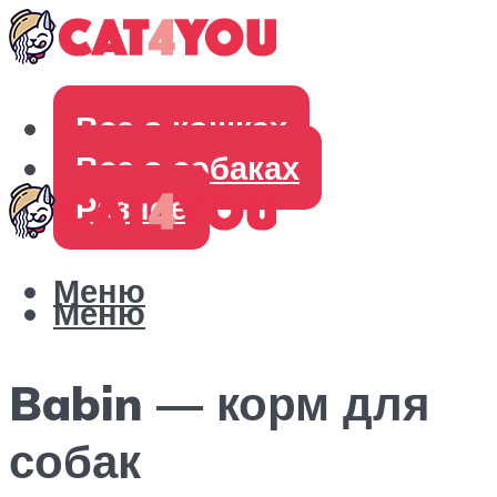
Все о кошках
Все о собаках
Разное
Меню
Меню
Babin — корм для
собак