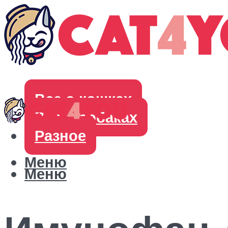
Все о кошках
Все о собаках
Разное
Меню
Меню