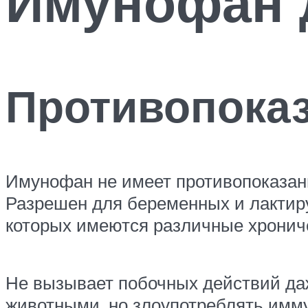
Имунофан 
Противопоказ
Имунофан не имеет противопоказани
Разрешен для беременных и лактиру
которых имеются различные хронич
Не вызывает побочных действий да
животными, но злоупотреблять имму