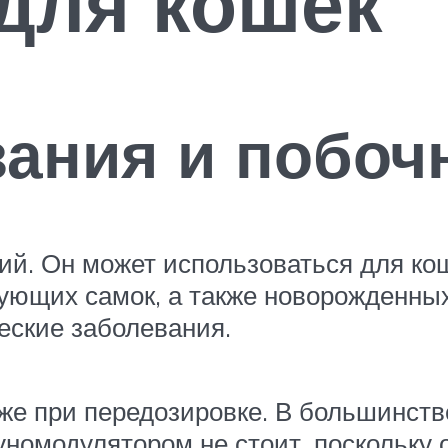
для кошек
ания и побоч
й. Он может использоваться для кош
ющих самок, а также новорожденных 
еские заболевания.
же при передозировке. В большинств
номодулятором не стоит, поскольку