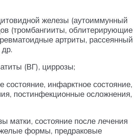
 щитовидной железы (аутоиммунный
дов (тромбангииты, облитерирующие
) ревматоидные артриты, рассеянный
 др.
атиты (ВГ), циррозы;
 состояние, инфарктное состояние,
ния, постинфекционные осложнения,
зы матки, состояние после лечения
тяжелые формы, предраковые