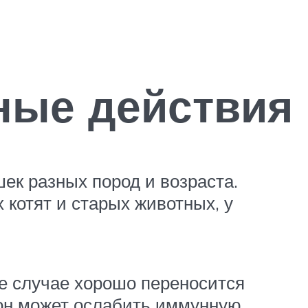
ные действия
ек разных пород и возраста.
котят и старых животных, у
е случае хорошо переносится
 он может ослабить иммунную