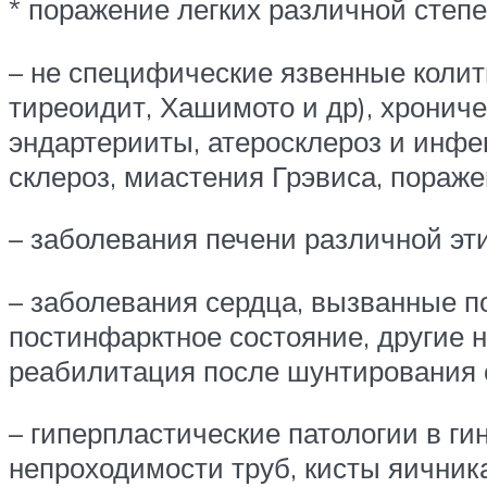
* поражение легких различной степе
– не специфические язвенные коли
тиреоидит, Хашимото и др), хронич
эндартерииты, атеросклероз и инфе
склероз, миастения Грэвиса, пораже
– заболевания печени различной эти
– заболевания сердца, вызванные п
постинфарктное состояние, другие
реабилитация после шунтирования со
– гиперпластические патологии в г
непроходимости труб, кисты яичник