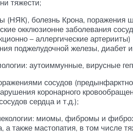
ни тяжести;
ты (НЯК), болезнь Крона, поражения
еские окклюзионне заболевания сосу
кционно – аллергические артерииты
ния поджелудочной железы, диабет и
ологии: аутоиммунные, вирусные геп
оражениями сосудов (предынфарктное
 нарушения коронарного кровообраще
судов сердца и т.д.);
инекологии: миомы, фибромы и фибро
а, а также мастопатия, в том числе 