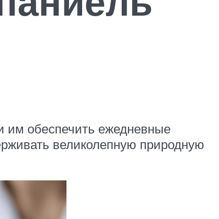
спаниель
ли им обеспечить ежедневные
держивать великолепную природную