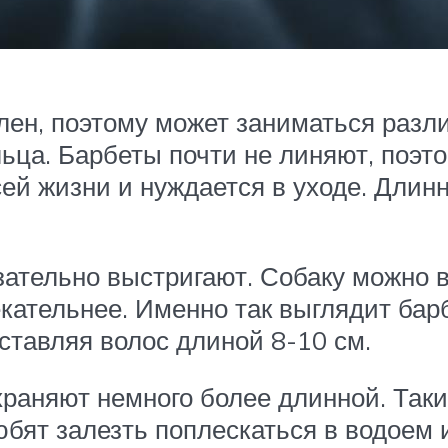
лен, поэтому может заниматься разл
ца. Барбеты почти не линяют, поэтом
всей жизни и нуждается в уходе. Длин
зательно выстригают. Собаку можно во
екательнее. Именно так выглядит бар
оставляя волос длиной 8-10 см.
охраняют немного более длинной. Та
юбят залезть поплескаться в водоем и