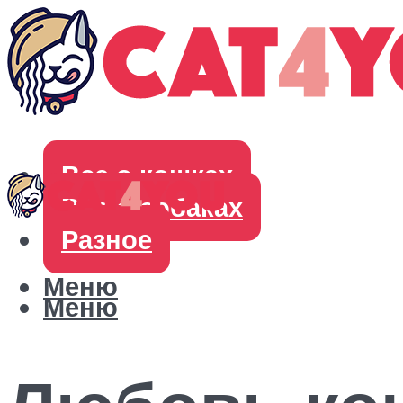
Все о кошках
Все о собаках
Разное
Меню
Меню