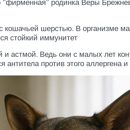
 “фирменная” родинка Веры Брежнев
т с кошачьей шерстью. В организме 
тся стойкий иммунитет
й и астмой. Ведь они с малых лет ко
 антитела против этого аллергена и