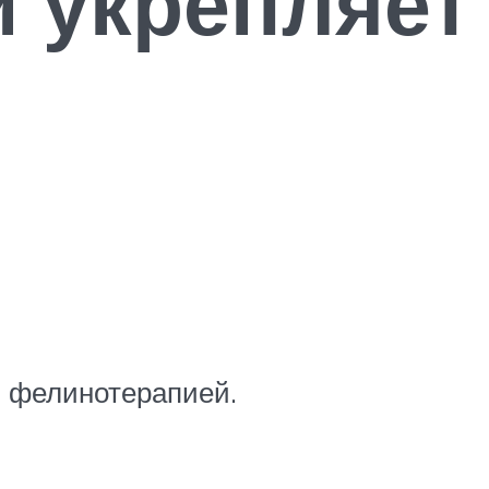
 укрепляет
я фелинотерапией.