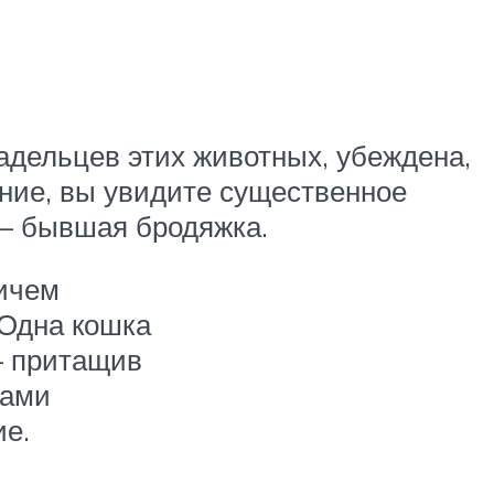
ладельцев этих животных, убеждена,
ение, вы увидите существенное
 – бывшая бродяжка.
ричем
 Одна кошка
– притащив
вами
ие.