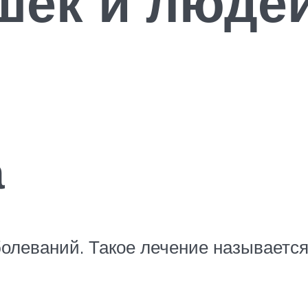
ек и людей
а
олеваний. Такое лечение называетс