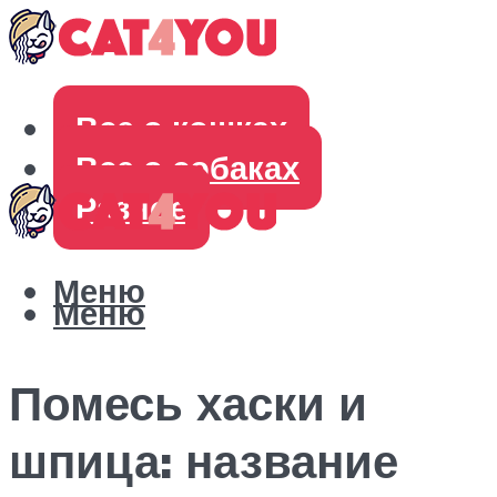
Все о кошках
Все о собаках
Разное
Меню
Меню
Помесь хаски и
шпица: название