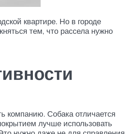
дской квартире. Но в городе
жняться тем, что рассела нужно
тивности
ить компанию. Собака отличается
покрытием лучше использовать
 Это нужно даже не для справления