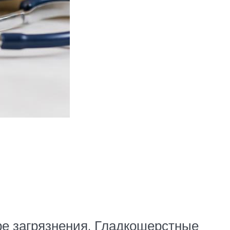
ре загрязнения. Гладкошерстные