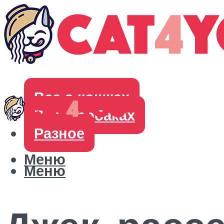
Все о кошках
Все о собаках
Разное
Меню
Меню