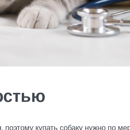
остью
 поэтому купать собаку нужно по ме