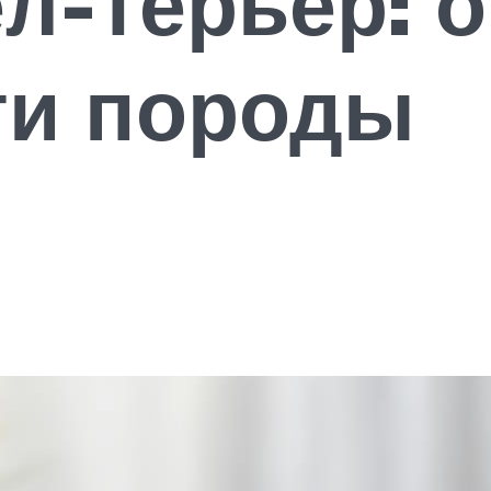
л-терьер: 
ти породы