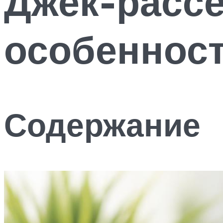
Джек-рассе
особеннос
Содержание