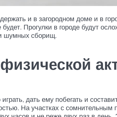
держать и в загородном доме и в горо
 будет. Прогулки в городе будут осло
 и шумных сборищ.
 физической ак
 играть, дать ему побегать и состав
стью. На участках с сомнительным 
вух часов и не реже двух раз в день.