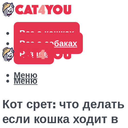
Все о кошках
Все о собаках
Разное
Меню
Меню
Кот срет: что делать
если кошка ходит в