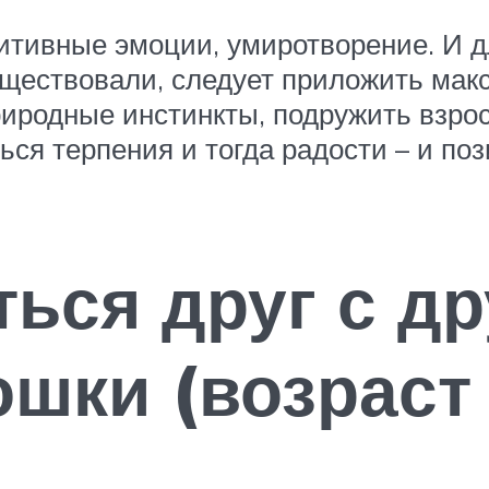
зитивные эмоции, умиротворение. И 
существовали, следует приложить мак
риродные инстинкты, подружить взро
я терпения и тогда радости – и пози
ться друг с д
шки (возраст