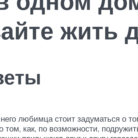
в одном до
вайте жить 
веты
его любимца стоит задуматься о том
 том, как, по возможности, подружит