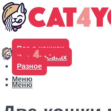
Все о кошках
Все о собаках
Разное
Меню
Меню