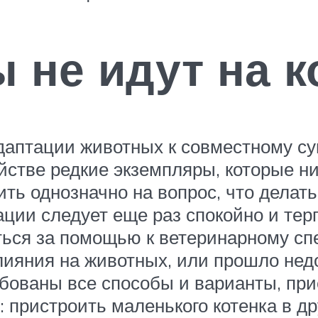
 не идут на к
 адаптации животных к совместному 
йстве редкие экземпляры, которые ни
ить однозначно на вопрос, что делат
уации следует еще раз спокойно и те
ься за помощью к ветеринарному спе
лияния на животных, или прошло нед
робованы все способы и варианты, пр
: пристроить маленького котенка в др