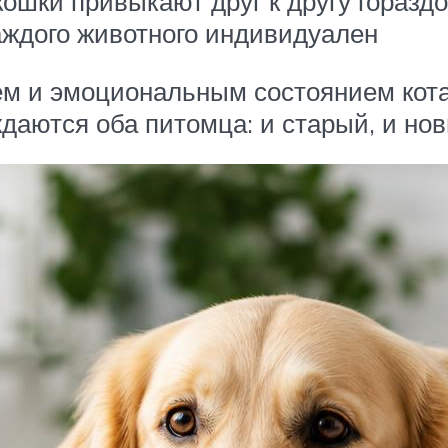
 кошки привыкают друг к другу горазд
каждого животного индивидуален
м и эмоциональным состоянием кота 
ждаются оба питомца: и старый, и но