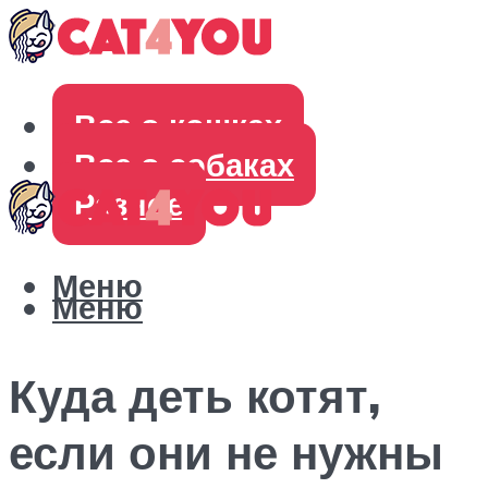
Все о кошках
Все о собаках
Разное
Меню
Меню
Куда деть котят,
если они не нужны