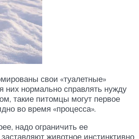
ормированы свои «туалетные»
ля них нормально справлять нужду
дом, такие питомцы могут первое
идно во время «процесса».
ее, надо ограничить ее
 заставляют животное инстинктивно