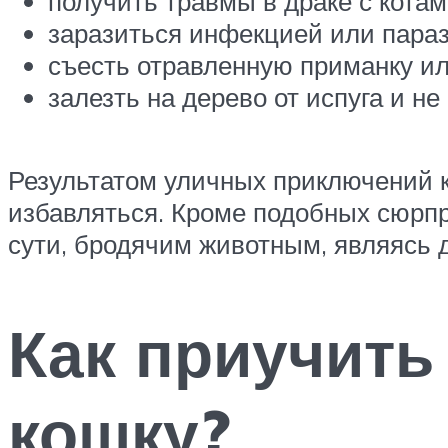
получить травмы в драке с кота
заразиться инфекцией или пара
съесть отравленную приманку ил
залезть на дерево от испуга и не
Результатом уличных приключений к
избавляться. Кроме подобных сюрпри
сути, бродячим животным, являясь д
Как приучить 
кошку?