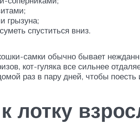
ми-соперниками;
зитами;
и грызуна;
 суметь спуститься вниз.
ошки-самки обычно бывает нежданны
зов, кот-гуляка все сильнее отдаляе
омой раз в пару дней, чтобы поесть 
к лотку взрос