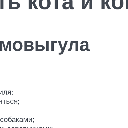
ь кота и ко
амовыгула
иля;
яться;
собаками;