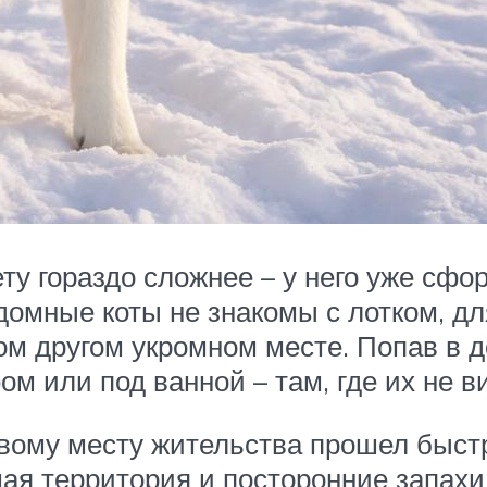
ету гораздо сложнее – у него уже сф
домные коты не знакомы с лотком, д
ом другом укромном месте. Попав в 
ом или под ванной – там, где их не в
вому месту жительства прошел быстр
ая территория и посторонние запахи