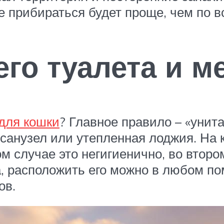
е прибираться будет проще, чем по в
о туалета и ме
 для кошки
? Главное правило – «унит
санузел или утепленная лоджия. На 
ом случае это негигиенично, во второ
а, расположить его можно в любом по
ов.