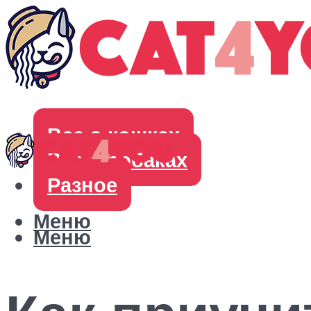
Все о кошках
Все о собаках
Разное
Меню
Меню