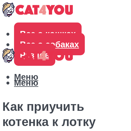
Все о кошках
Все о собаках
Разное
Меню
Меню
Как приучить
котенка к лотку