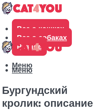
Все о кошках
Все о собаках
Разное
Меню
Меню
Бургундский
кролик: описание