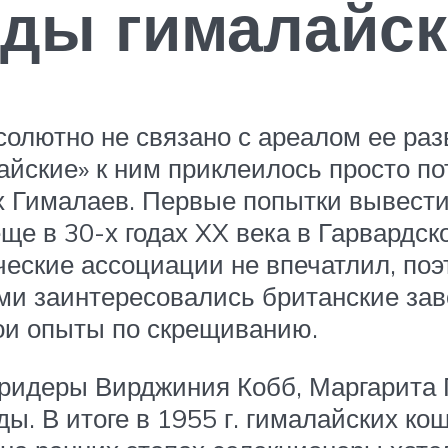
ды гималайск
солютно не связано с ареалом ее ра
йские» к ним приклеилось просто пот
х Гималаев. Первые попытки вывести
е в 30-х годах XX века в Гарвардск
еские ассоциации не впечатлил, поэ
ими заинтересовались британские за
ои опыты по скрещиванию.
бридеры Вирджиния Кобб, Маргарита
. В итоге в 1955 г. гималайских кош