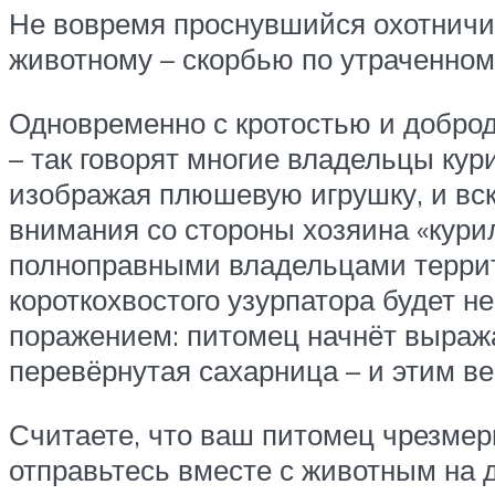
Не вовремя проснувшийся охотничий
животному – скорбью по утраченном
Одновременно с кротостью и добро
– так говорят многие владельцы кур
изображая плюшевую игрушку, и вск
внимания со стороны хозяина «кури
полноправными владельцами террит
короткохвостого узурпатора будет н
поражением: питомец начнёт выраж
перевёрнутая сахарница – и этим ве
Считаете, что ваш питомец чрезмерн
отправьтесь вместе с животным на д