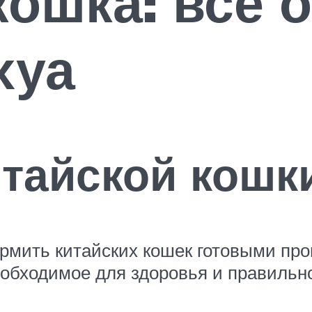
кошка: все 
хуа
тайской кошк
ормить китайских кошек готовыми п
еобходимое для здоровья и правильно