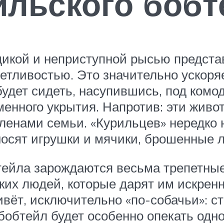
ильского бобт
дикой и неприступной рысью предст
тливостью. Это значительно ускоря
будет сидеть, насупившись, под комо
менного укрытия. Напротив: эти жив
членами семьи. «Курильцев» нередко
носят игрушки и мячики, брошенные л
обтейла зарождаются весьма трепетны
зких людей, которые дарят им искре
вёт, исключительно «по-собачьи»: ст
обтейл будет особенно опекать одног