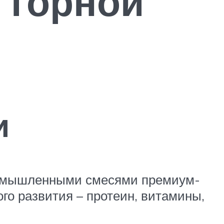
о горной
и
ромышленными смесями премиум-
го развития – протеин, витамины,