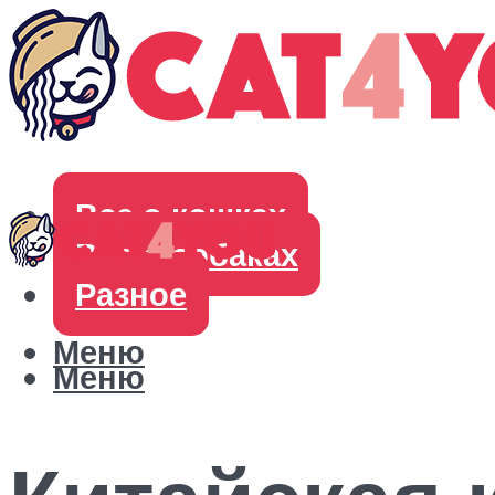
Все о кошках
Все о собаках
Разное
Меню
Меню