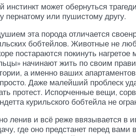
 инстинкт может обернуться трагеди
у пернатому или пушистому другу.
душием эта порода отличается свое
ильских бобтейлов. Животные не любя
оре постараются покинуть нагретое м
льцы» начинают жить по своим прави
ории, а именно ваших апартаментов.
епросто. Даже малейший проблеск уд
ать протест. Испорченные вещи, сор
ндетта курильского бобтейла не огра
о ленив и всё реже ввязывается в иг
ачу, где оно предстанет перед вами 