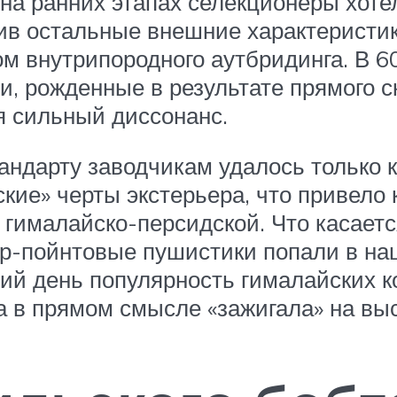
о на ранних этапах селекционеры хот
ив остальные внешние характеристик
 внутрипородного аутбридинга. В 60
и, рожденные в результате прямого 
я сильный диссонанс.
ндарту заводчикам удалось только к 
ие» черты экстерьера, что привело 
гималайско-персидской. Что касаетс
ор-пойнтовые пушистики попали в на
ий день популярность гималайских ко
а в прямом смысле «зажигала» на вы