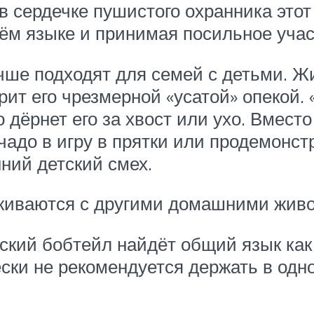
в сердечке пушистого охранника этот
оём языке и принимая посильное учас
чше подходят для семей с детьми. Ж
рит его чрезмерной «усатой» опекой.
о дёрнет его за хвост или ухо. Вмес
чадо в игру в прятки или продемонст
ний детский смех.
уживаются с другими домашними жив
ский бобтейл найдёт общий язык как 
чески не рекомендуется держать в од