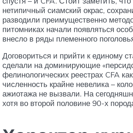
спустя – и CFA. Стоит заметить, чт
нетипичный сиамский окрас, сохран
разводили преимущественно методом
питомниках начали появляться особ
внесло в ряды племенного поголовь
Договориться и прийти к единому ста
сделали на доминирующие «персидск
фелинологических реестрах CFA как 
численность крайне невелика – кол
ажиотажа не вызвали. На сегодняшн
хотя во второй половине 90-х пород