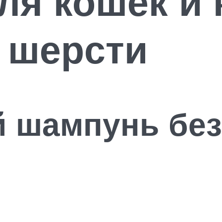
я кошек и к
 шерсти
й шампунь бе