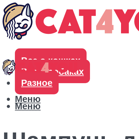
Все о кошках
Все о собаках
Разное
Меню
Меню