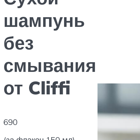
шампунь
без
смывания
от Cliffi
690
(за флакон 150 мл)