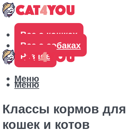
Все о кошках
Все о собаках
Разное
Меню
Меню
Классы кормов для
кошек и котов