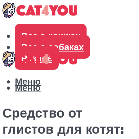
Все о кошках
Все о собаках
Разное
Меню
Меню
Средство от
глистов для котят: