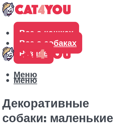
Все о кошках
Все о собаках
Разное
Меню
Меню
Декоративные
собаки: маленькие