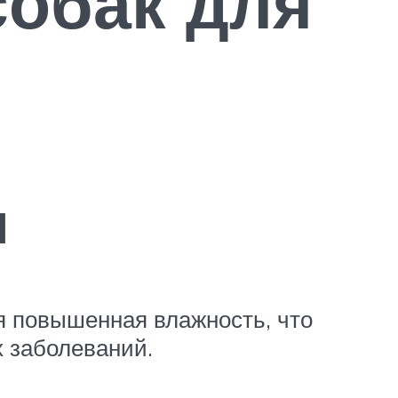
собак для
и
я повышенная влажность, что
х заболеваний.