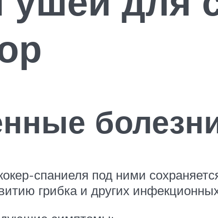
 ушей для 
зор
енные болезн
кокер-спаниеля под ними сохраняетс
звитию грибка и других инфекционны