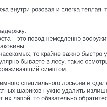
а внутри розовая и слегка теплая, т
выдержку.
вета – это повод немедленно воору
раковины.
асекомых, то крайне важно быстро у
гулярно бываете в лесу, такие осмот
стораживающий симптом
немного специального лосьона и сде
атных шариков нужно удалить излишк
т их лапой, то обязательно обратите