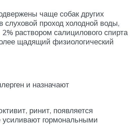
подвержены чаще собак других
 в слуховой проход холодной воды,
и 2% раствором салицилового спирта
более щадящий физиологический
ллерген и назначают
ктивит, ринит, появляется
ие усиливают гормональными