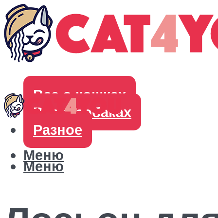
Все о кошках
Все о собаках
Разное
Меню
Меню