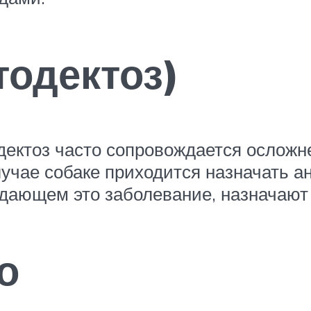
тодектоз)
дектоз часто сопровождается осложн
учае собаке приходится назначать а
ждающем это заболевание, назначают
о